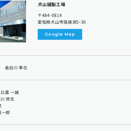
犬山縫製工場
〒484-0814
愛知県犬山市高根洞5-30
Google Map
 長谷川 準也
比嘉 一誠
川 修志
建
真一郎